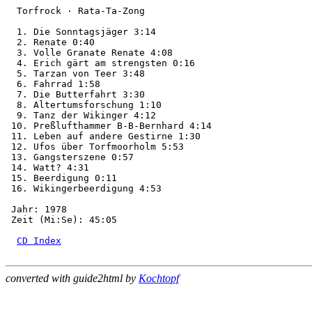
  Torfrock · Rata-Ta-Zong

  1. Die Sonntagsjäger 3:14

  2. Renate 0:40

  3. Volle Granate Renate 4:08

  4. Erich gärt am strengsten 0:16

  5. Tarzan von Teer 3:48

  6. Fahrrad 1:58

  7. Die Butterfahrt 3:30

  8. Altertumsforschung 1:10

  9. Tanz der Wikinger 4:12

 10. Preßlufthammer B-B-Bernhard 4:14

 11. Leben auf andere Gestirne 1:30

 12. Ufos über Torfmoorholm 5:53

 13. Gangsterszene 0:57

 14. Watt? 4:31

 15. Beerdigung 0:11

 16. Wikingerbeerdigung 4:53

 Jahr: 1978

 Zeit (Mi:Se): 45:05

CD Index
converted with guide2html by
Kochtopf