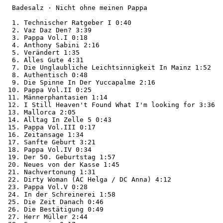
  Badesalz · Nicht ohne meinen Pappa

  1. Technischer Ratgeber I 0:40

  2. Vaz Daz Den? 3:39

  3. Pappa Vol.I 0:18

  4. Anthony Sabini 2:16

  5. Verändert 1:35

  6. Alles Gute 4:31

  7. Die Unglaubliche Leichtsinnigkeit In Mainz 1:52

  8. Authentisch 0:48

  9. Die Spinne In Der Yuccapalme 2:16

 10. Pappa Vol.II 0:25

 11. Männerphantasien 1:14

 12. I Still Heaven't Found What I'm looking for 3:36

 13. Mallorca 2:05

 14. Alltag In Zelle 5 0:43

 15. Pappa Vol.III 0:17

 16. Zeitansage 1:34

 17. Sanfte Geburt 3:21

 18. Pappa Vol.IV 0:34

 19. Der 50. Geburtstag 1:57

 20. Neues von der Kasse 1:45

 21. Nachvertonung 1:31

 22. Dirty Woman (AC Helga / DC Anna) 4:12

 23. Pappa Vol.V 0:28

 24. In der Schreinerei 1:58

 25. Die Zeit Danach 0:46

 26. Die Bestätigung 0:49

 27. Herr Müller 2:44
