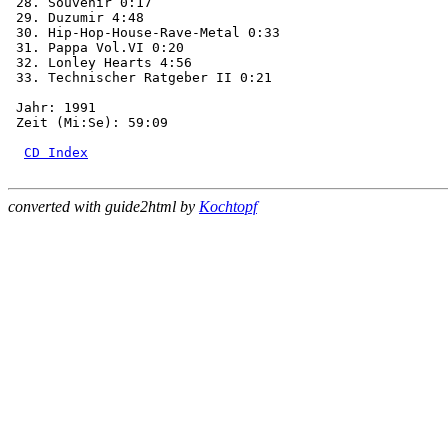
 28. Souvenir 0:17

 29. Duzumir 4:48

 30. Hip-Hop-House-Rave-Metal 0:33

 31. Pappa Vol.VI 0:20

 32. Lonley Hearts 4:56

 33. Technischer Ratgeber II 0:21

 Jahr: 1991

 Zeit (Mi:Se): 59:09

CD Index
converted with guide2html by
Kochtopf